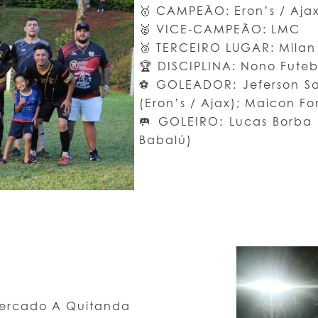
🥇 CAMPEÃO: Eron’s / Aj
🥈 VICE-CAMPEÃO: LMC
🥉 TERCEIRO LUGAR: Milan
🏆 DISCIPLINA: Nono Fute
⚽ GOLEADOR: Jeferson San
(Eron’s / Ajax); Maicon Fon
🥅 GOLEIRO: Lucas Borba
Babalú)
Mercado A Quitanda