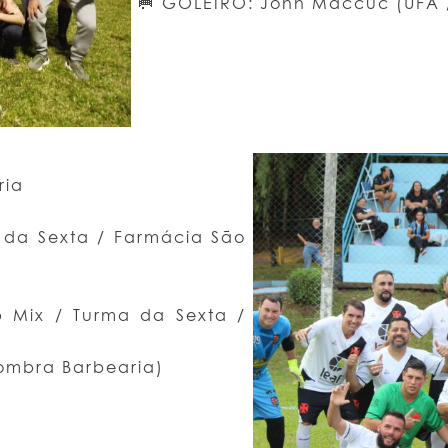
🥅 GOLEIRO: John Maccuc (UFA 
ria
 da Sexta / Farmácia São
 Mix / Turma da Sexta /
ombra Barbearia)