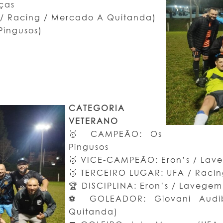
ças
/ Racing / Mercado A Quitanda)
Pingusos)
CATEGORIA
VETERANO
🥇 CAMPEÃO: Os
Pingusos
🥈 VICE-CAMPEÃO: Eron’s / La
🥉 TERCEIRO LUGAR: UFA / Raci
🏆 DISCIPLINA: Eron’s / Laveg
⚽ GOLEADOR: Giovani Audi
Quitanda)