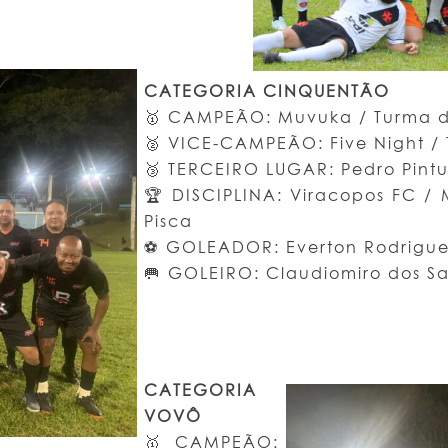
CATEGORIA CINQUENTÃO
🥇 CAMPEÃO: Muvuka / Turma 
🥈 VICE-CAMPEÃO: Five Night / 
🥉 TERCEIRO LUGAR: Pedro Pintu
🏆 DISCIPLINA: Viracopos FC /
Pisca
⚽ GOLEADOR: Everton Rodrigue
🥅 GOLEIRO: Claudiomiro dos S
CATEGORIA
VOVÔ
🥇 CAMPEÃO: