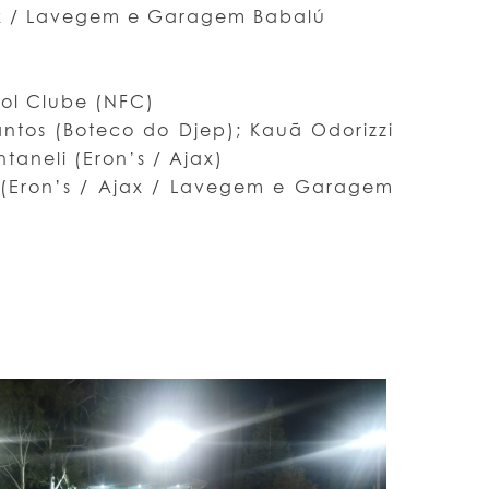
ax / Lavegem e Garagem Babalú
bol Clube (NFC)
tos (Boteco do Djep); Kauã Odorizzi
taneli (Eron’s / Ajax)
 (Eron’s / Ajax / Lavegem e Garagem