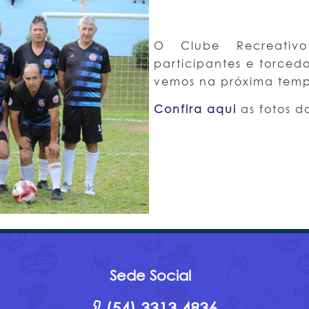
O Clube Recreativ
participantes e torced
vemos na próxima tem
Confira aqui
as fotos da
Sede Social
(54) 3313.4836